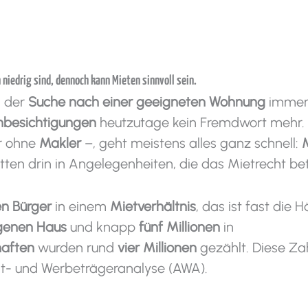
niedrig sind, dennoch kann Mieten sinnvoll sein.
i der
Suche nach einer geeigneten Wohnung
immer 
besichtigungen
heutzutage kein Fremdwort mehr. D
r ohne
Makler
–, geht meistens alles ganz schnell:
tten drin in Angelegenheiten, die das Mietrecht bet
en Bürger
in einem
Mietverhältnis
, das ist fast die
genen Haus
und knapp
fünf Millionen
in
aften
wurden rund
vier Millionen
gezählt. Diese Za
kt- und Werbeträgeranalyse (AWA).